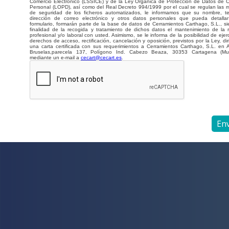
Comercio Electrónico (LSSICE) y de la Ley Orgánica de Protección de Datos de C
Personal (LOPD), así como del Real Decreto 994/1999 por el cual se regulan las 
de seguridad de los ficheros automatizados, le informamos que su nombre, te
dirección de correo electrónico y otros datos personales que pueda detalla
formulario, formarán parte de la base de datos de Cerramientos Carthago, S.L., si
finalidad de la recogida y tratamiento de dichos datos el mantenimiento de la r
profesional y/o laboral con usted. Asimismo, se le informa de la posibilidad de ejerc
derechos de acceso, rectificación, cancelación y oposición, previstos por la Ley, di
una carta certificada con sus requerimientos a Cerramientos Carthago, S.L. en 
Bruselas,parecela 137, Polígono Ind. Cabezo Beaza, 30353 Cartagena (Mu
mediante un e-mail a
cecart@cecart.es
.